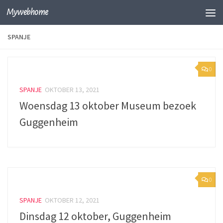
Mywebhome
Skip to content
SPANJE
0
SPANJE
OKTOBER 13, 2021
Woensdag 13 oktober Museum bezoek
Guggenheim
0
SPANJE
OKTOBER 12, 2021
Dinsdag 12 oktober, Guggenheim