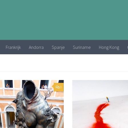
Frankrijk
Andorra
Spanje
Suriname
Hong Kong
0