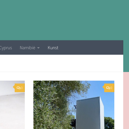
Cyprus
Namibië
Kunst
0
0