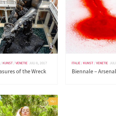
/
KUNST
/
VENETIE
JULI 8, 2017
ITALIE
/
KUNST
/
VENETIE
JULI
asures of the Wreck
Biennale – Arsena
0