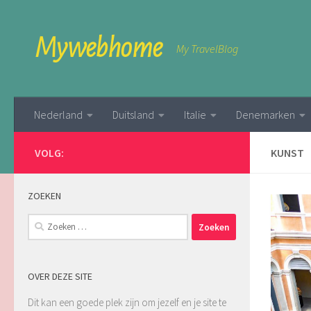
Skip to content
Mywebhome
My TravelBlog
Nederland
Duitsland
Italie
Denemarken
VOLG:
KUNST
ZOEKEN
Zoeken
naar:
OVER DEZE SITE
Dit kan een goede plek zijn om jezelf en je site te