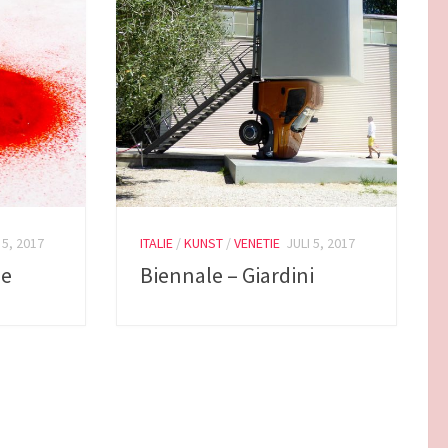
 5, 2017
ITALIE
/
KUNST
/
VENETIE
JULI 5, 2017
le
Biennale – Giardini