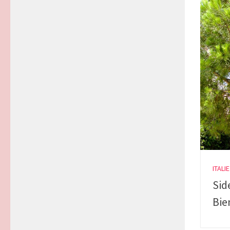
ITALIE
Sid
Bie