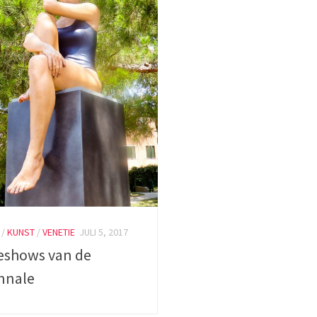
/
KUNST
/
VENETIE
JULI 5, 2017
eshows van de
nnale