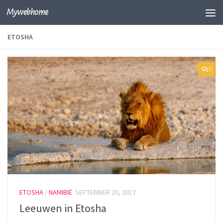
Mywebhome
Skip to content
ETOSHA
0
ETOSHA
/
NAMIBIË
SEPTEMBER 20, 2017
Leeuwen in Etosha