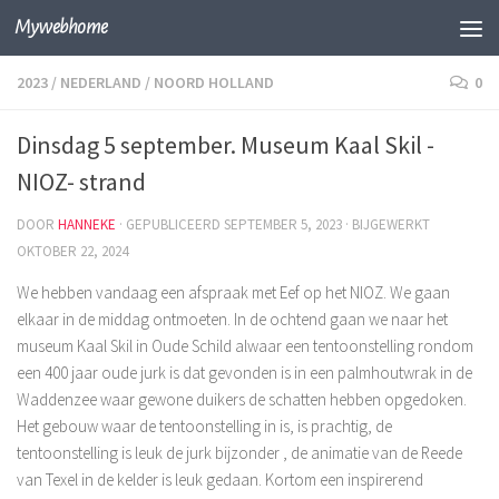
Mywebhome
Skip to content
2023
/
NEDERLAND
/
NOORD HOLLAND
0
Dinsdag 5 september. Museum Kaal Skil -
NIOZ- strand
DOOR
HANNEKE
· GEPUBLICEERD
SEPTEMBER 5, 2023
· BIJGEWERKT
OKTOBER 22, 2024
We hebben vandaag een afspraak met Eef op het NIOZ. We gaan
elkaar in de middag ontmoeten. In de ochtend gaan we naar het
museum Kaal Skil in Oude Schild alwaar een tentoonstelling rondom
een 400 jaar oude jurk is dat gevonden is in een palmhoutwrak in de
Waddenzee waar gewone duikers de schatten hebben opgedoken.
Het gebouw waar de tentoonstelling in is, is prachtig, de
tentoonstelling is leuk de jurk bijzonder , de animatie van de Reede
van Texel in de kelder is leuk gedaan. Kortom een inspirerend