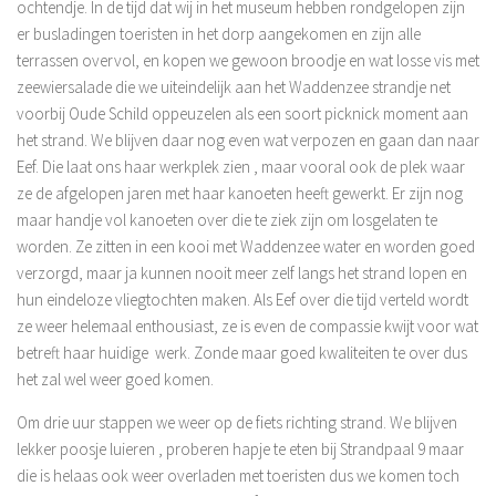
ochtendje. In de tijd dat wij in het museum hebben rondgelopen zijn
er busladingen toeristen in het dorp aangekomen en zijn alle
terrassen overvol, en kopen we gewoon broodje en wat losse vis met
zeewiersalade die we uiteindelijk aan het Waddenzee strandje net
voorbij Oude Schild oppeuzelen als een soort picknick moment aan
het strand. We blijven daar nog even wat verpozen en gaan dan naar
Eef. Die laat ons haar werkplek zien , maar vooral ook de plek waar
ze de afgelopen jaren met haar kanoeten heeft gewerkt. Er zijn nog
maar handje vol kanoeten over die te ziek zijn om losgelaten te
worden. Ze zitten in een kooi met Waddenzee water en worden goed
verzorgd, maar ja kunnen nooit meer zelf langs het strand lopen en
hun eindeloze vliegtochten maken. Als Eef over die tijd verteld wordt
ze weer helemaal enthousiast, ze is even de compassie kwijt voor wat
betreft haar huidige werk. Zonde maar goed kwaliteiten te over dus
het zal wel weer goed komen.
Om drie uur stappen we weer op de fiets richting strand. We blijven
lekker poosje luieren , proberen hapje te eten bij Strandpaal 9 maar
die is helaas ook weer overladen met toeristen dus we komen toch