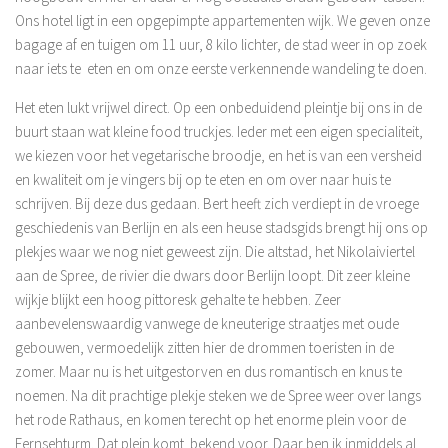
Ons hotel ligt in een opgepimpte appartementen wijk. We geven onze
bagage af en tuigen om 11 uur, 8 kilo lichter, de stad weer in op zoek
naar iets te eten en om onze eerste verkennende wandeling te doen.
Het eten lukt vrijwel direct. Op een onbeduidend pleintje bij ons in de
buurt staan wat kleine food truckjes. Ieder met een eigen specialiteit,
we kiezen voor het vegetarische broodje, en het is van een versheid
en kwaliteit om je vingers bij op te eten en om over naar huis te
schrijven. Bij deze dus gedaan. Bert heeft zich verdiept in de vroege
geschiedenis van Berlijn en als een heuse stadsgids brengt hij ons op
plekjes waar we nog niet geweest zijn. Die altstad, het Nikolaiviertel
aan de Spree, de rivier die dwars door Berlijn loopt. Dit zeer kleine
wijkje blijkt een hoog pittoresk gehalte te hebben. Zeer
aanbevelenswaardig vanwege de kneuterige straatjes met oude
gebouwen, vermoedelijk zitten hier de drommen toeristen in de
zomer. Maar nu is het uitgestorven en dus romantisch en knus te
noemen. Na dit prachtige plekje steken we de Spree weer over langs
het rode Rathaus, en komen terecht op het enorme plein voor de
Fernsehturm. Dat plein komt bekend voor. Daar ben ik inmiddels al