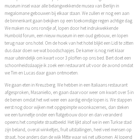
museum insel waar alle belangwekkende musea van Berlijn in
megalomane gebouwen bij elkaar staan. We zullen er nog een aan
de binnenkant gaan bekijken op een toekomstige regen achtige dag.
We maken nu ons rondje af, lopen door het indrukwekkende
Humbold forum, een nieuw museum in een oud gebouw, en lopen
terug naar ons hotel. Om de hoek van het hotel blijkt een Lidl te zitten
dus daar doen we wat boodschapjes. De kamer is nog niet klaar
maar uiteindelijk om kwart voor 3 ploffen op ons bed. Bert doet een
schoonheidsslaapje ik zoek een restaurant uit voor de avond omdat
we Tim en Lucas daar gaan ontmoeten.
We gaan eten in Kreuzberg. We hebben in een Italiaans restaurant
afgesproken, Masaniello, en gaan daarvoor weer om kwart over 5 in
de benen omdat het wel weer een aardig eindje lopen is. We stappen
eerst nog door wijken met opgepimpte woonkazernes, dan steken
we een tunneltje onder een flatgebouw door en dan veranderd
opeens het complete straatbeeld. Het lijkt alsof we in een Turkse stad
zijn beland, overal winkeltjes, fruit uitstallingen, heel veel mensen op
straat, hoe anders dan de wijk Mitte waar wij net uitkomen. Al lopend