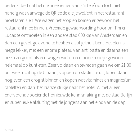
bedenkt bert dat het niet meenemen van z’n telefoon toch niet
handig was vanwege de QR code die je wellicht in het restaurant
moet laten zien. We wagen het erop en komen er gewoon het
restaurant mee binnen. Vreemde gewaarwording hoor om Tim en
Lucas te ontmoeten in een andere stad 600 km van Amsterdam en
dan een gezellige avond te hebben alsof je thuis bent. Het eten is
mega lekker, met een enorm plateau van anti pasta en daarna een
pizza zo groot als een wagen wiel en een bodem die je gewoon
helemaal op kunt eten. Zeer voldaan en tevreden gaan we om 21.00
uur weer richting de U baan, stappen op stadmitte uit, lopen daar
nog even een drogist binnen en kopen wat vitamines en magnesium
tabletten en dan het laatste stukje naar het hotel. Al met al een
enerverende boeiende hernieuwde kennismaking met de stad Berlijn
en super leuke afsluiting met de jongens aan het eind van de dag.
SHARE