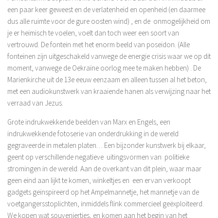
een paar keer geweest en de verlatenheid en openheid (en daarmee
dus alle ruimte voor de gure oosten wind) , en de onmogelijkheid om
je er heimisch te voelen, voelt dan toch weer een soort van
vertrouwd. De fontein met het enorm beeld van poseidon. (Alle
fonteinen zijn uitgeschakeld vanwege de energie crisis waar we op dit
moment, vanwege de Oekraïne oorlog mee te maken hebben) . De
Marienkirche uit de 13e eeuw eenzaam en alleen tussen al het beton,
met een audiokunstwerk van kraaiende hanen als verwijzing naar het
verraad van Jezus.
Grote indrukwekkende beelden van Marx en Engels, een
indrukwekkende fotoserie van onderdrukking in de wereld
gegraveerde in metalen platen… Een bijzonder kunstwerk bij elkaar,
geent op verschillende negatieve uitingsvormen van politieke
stromingen in de wereld. Aan de overkant van dit plein, waar maar
geen eind aan lijkt te komen, winkeltjes en een ervan verkoopt
gadgets geïnspireerd op het Ampelmannetje, het mannetje van de
voetgangersstoplichten, inmiddels flink commercieel geëxploiteerd.
We kopen wat souveniertjes, en komen aan het begin van het