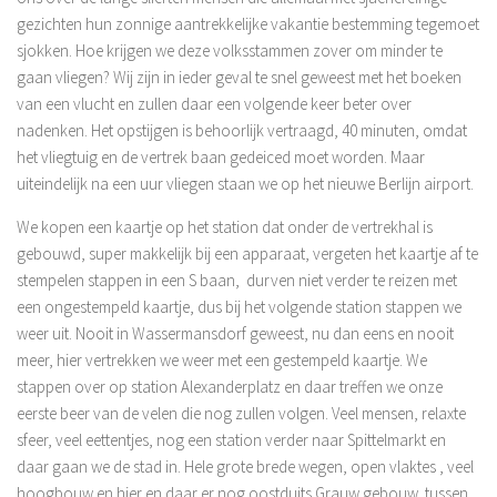
gezichten hun zonnige aantrekkelijke vakantie bestemming tegemoet
sjokken. Hoe krijgen we deze volksstammen zover om minder te
gaan vliegen? Wij zijn in ieder geval te snel geweest met het boeken
van een vlucht en zullen daar een volgende keer beter over
nadenken. Het opstijgen is behoorlijk vertraagd, 40 minuten, omdat
het vliegtuig en de vertrek baan gedeiced moet worden. Maar
uiteindelijk na een uur vliegen staan we op het nieuwe Berlijn airport.
We kopen een kaartje op het station dat onder de vertrekhal is
gebouwd, super makkelijk bij een apparaat, vergeten het kaartje af te
stempelen stappen in een S baan, durven niet verder te reizen met
een ongestempeld kaartje, dus bij het volgende station stappen we
weer uit. Nooit in Wassermansdorf geweest, nu dan eens en nooit
meer, hier vertrekken we weer met een gestempeld kaartje. We
stappen over op station Alexanderplatz en daar treffen we onze
eerste beer van de velen die nog zullen volgen. Veel mensen, relaxte
sfeer, veel eettentjes, nog een station verder naar Spittelmarkt en
daar gaan we de stad in. Hele grote brede wegen, open vlaktes , veel
hoogbouw en hier en daar er nog oostduits Grauw gebouw tussen.