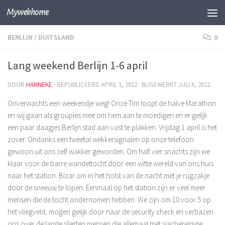
Mywebhome
Skip to content
BERLIJN
/
DUITSLAND
0
Lang weekend Berlijn 1-6 april
DOOR
HANNEKE
· GEPUBLICEERD
APRIL 1, 2022
· BIJGEWERKT
JULI 6, 2022
Onverwachts een weekendje weg! Onze Tim loopt de halve Marathon
en wij gaan als groupies mee om hem aan te moedigen en er gelijk
een paar daagjes Berlijn stad aan vast te plakken. Vrijdag 1 april is het
zover. Ondanks een tweetal wekkersignalen op onze telefoon
gewoon uit ons zelf wakker geworden. Om half vier snachts zijn we
klaar voor de barre wandeltocht door een witte wereld van ons huis
naar het station. Bizar om in het holst van de nacht met je rugzakje
door de sneeuw te lopen. Eenmaal op het station zijn er veel meer
mensen die de tocht ondernomen hebben. We zijn om 10 voor 5 op
het vliegveld, mogen gelijk door naar de security check en verbazen
ons over de lange slierten mensen die allemaal met sjachereinige